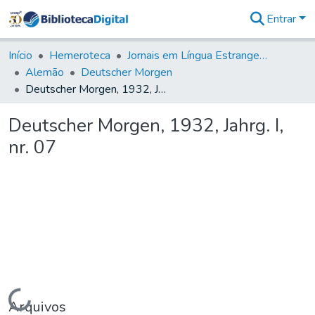
Entrar
Comunidades
&
Início
Hemeroteca
Jornais em Língua Estrangeira
Coleções
Alemão
Deutscher Morgen
Tudo na
Deutscher Morgen, 1932, Jahrg. I, nr. 07
Biblioteca
Digital
Deutscher Morgen, 1932, Jahrg. I,
Estatísticas
nr. 07
Carregando...
Arquivos