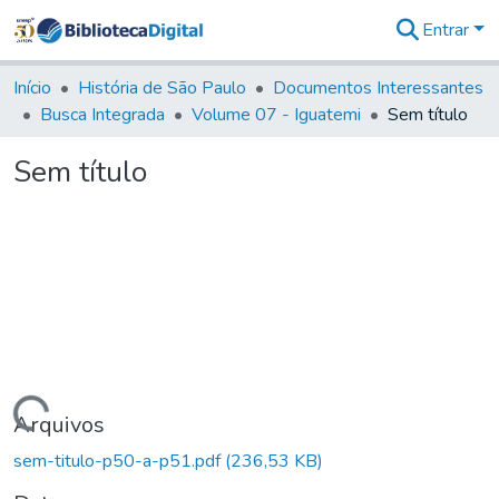
Entrar
Comunidades
&
Início
História de São Paulo
Documentos Interessantes
Coleções
Busca Integrada
Volume 07 - Iguatemi
Sem título
Tudo na
Biblioteca
Sem título
Digital
Estatísticas
Carregando...
Arquivos
sem-titulo-p50-a-p51.pdf
(236,53 KB)