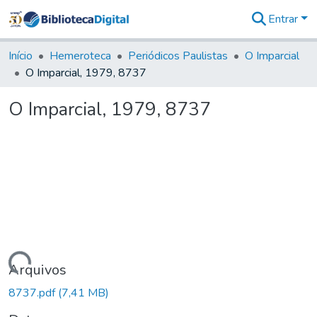
Entrar
Comunidades
&
Início
Hemeroteca
Periódicos Paulistas
O Imparcial
Coleções
O Imparcial, 1979, 8737
Tudo na
Biblioteca
O Imparcial, 1979, 8737
Digital
Estatísticas
Carregando...
Arquivos
8737.pdf
(7,41 MB)