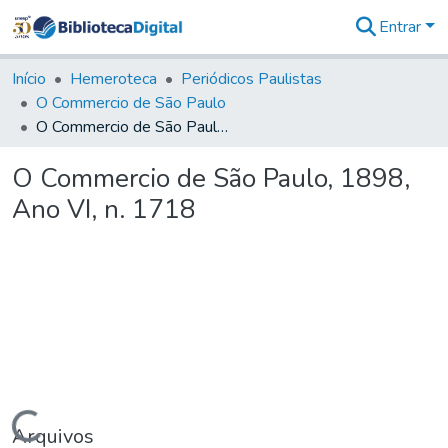
Entrar
Comunidades
&
Início
Hemeroteca
Periódicos Paulistas
Coleções
O Commercio de São Paulo
Tudo na
O Commercio de São Paulo, 1898, Ano VI, n. 1718
Biblioteca
Digital
O Commercio de São Paulo, 1898,
Estatísticas
Ano VI, n. 1718
Carregando...
Arquivos