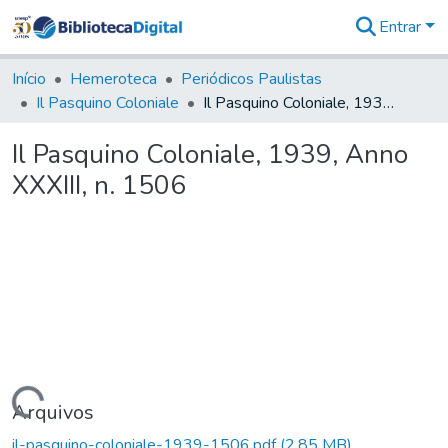
Entrar
Comunidades
&
Início
Hemeroteca
Periódicos Paulistas
Coleções
Il Pasquino Coloniale
Il Pasquino Coloniale, 1939, Anno XXXIII, n. 1506
Tudo na
Biblioteca
Il Pasquino Coloniale, 1939, Anno
Digital
XXXIII, n. 1506
Estatísticas
Carregando...
Arquivos
il-pasquino-coloniale-1939-1506.pdf
(2,85 MB)