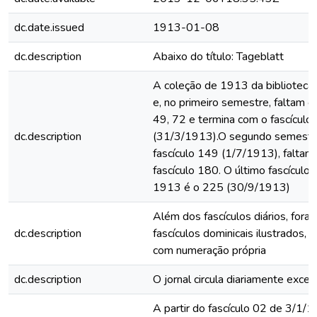
dc.date.issued
1913-01-08
dc.description
Abaixo do título: Tageblatt
A coleção de 1913 da biblioteca
e, no primeiro semestre, faltam os
49, 72 e termina com o fascículo
dc.description
(31/3/1913).O segundo semestre
fascículo 149 (1/7/1913), faltan
fascículo 180. O último fascículo
1913 é o 225 (30/9/1913)
Além dos fascículos diários, for
dc.description
fascículos dominicais ilustrados, 
com numeração própria
dc.description
O jornal circula diariamente exc
A partir do fascículo 02 de 3/1/1