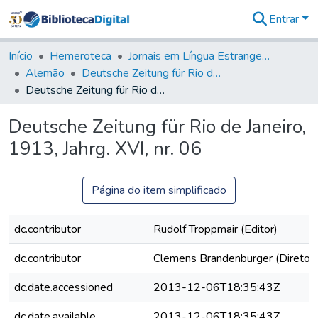
Entrar
Comunidades
&
Início
Hemeroteca
Jornais em Língua Estrangeira
Coleções
Alemão
Deutsche Zeitung für Rio de Janeiro
Tudo na
Deutsche Zeitung für Rio de Janeiro, 1913, Jahrg. XVI, nr. 06
Biblioteca
Digital
Deutsche Zeitung für Rio de Janeiro,
Estatísticas
1913, Jahrg. XVI, nr. 06
Página do item simplificado
dc.contributor
Rudolf Troppmair (Editor)
dc.contributor
Clemens Brandenburger (Diretor)
dc.date.accessioned
2013-12-06T18:35:43Z
dc.date.available
2013-12-06T18:35:43Z