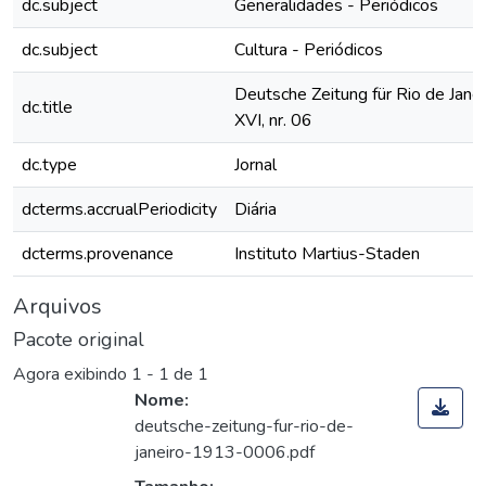
dc.subject
Generalidades - Periódicos
dc.subject
Cultura - Periódicos
Deutsche Zeitung für Rio de Janei
dc.title
XVI, nr. 06
dc.type
Jornal
dcterms.accrualPeriodicity
Diária
dcterms.provenance
Instituto Martius-Staden
Arquivos
Pacote original
Agora exibindo
1 - 1 de 1
Nome:
deutsche-zeitung-fur-rio-de-
janeiro-1913-0006.pdf