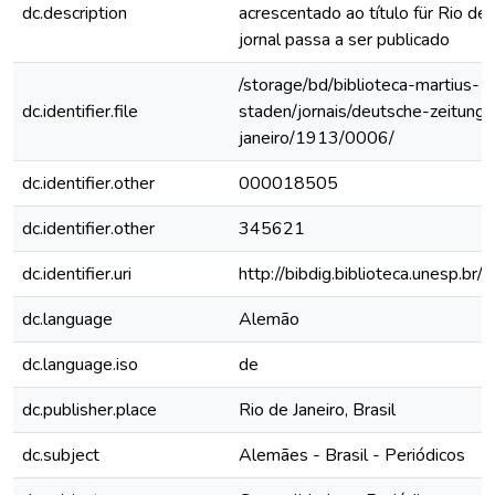
dc.description
acrescentado ao título für Rio de
jornal passa a ser publicado
/storage/bd/biblioteca-martius-
dc.identifier.file
staden/jornais/deutsche-zeitung-
janeiro/1913/0006/
dc.identifier.other
000018505
dc.identifier.other
345621
dc.identifier.uri
http://bibdig.biblioteca.unesp.b
dc.language
Alemão
dc.language.iso
de
dc.publisher.place
Rio de Janeiro, Brasil
dc.subject
Alemães - Brasil - Periódicos