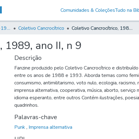
Comunidades & Coleções
Tudo na Bib
Canto Libertário (1906-1995)
Coletivo Cancrocítrico
Coletivo Cancrocítrico, 1989, ano II, n 9
, 1989, ano II, n 9
Descrição
Fanzine produzido pelo Coletivo Cancrocítrico e distribuído
entre os anos de 1988 e 1993. Aborda temas como femi
consumismo, antimilitarismo, voto nulo, ecologia, racismo,
imprensa alternativa, cooperativa, música, aborto, serviço mi
idioma esperanto, entre outros Contém ilustrações, poesia
quadrinhos.
Palavras-chave
Punk
,
Imprensa alternativa