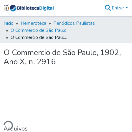
Entrar
Comunidades
&
Início
Hemeroteca
Periódicos Paulistas
Coleções
O Commercio de São Paulo
Tudo na
O Commercio de São Paulo, 1902, Ano X, n. 2916
Biblioteca
Digital
O Commercio de São Paulo, 1902,
Estatísticas
Ano X, n. 2916
ndo...
Arquivos