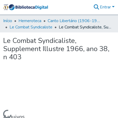
Entrar
Comunidades
&
Início
Hemeroteca
Canto Libertário (1906-1995)
Coleções
Le Combat Syndicaliste
Le Combat Syndicaliste, Supplement Illustre 1966, ano 38, n 403
Tudo na
Biblioteca
Le Combat Syndicaliste,
Digital
Supplement Illustre 1966, ano 38,
Estatísticas
n 403
Carregando...
Arquivos