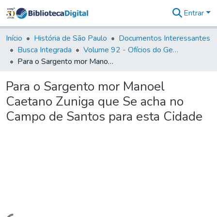
Entrar
Comunidades
&
Início
História de São Paulo
Documentos Interessantes
Coleções
Busca Integrada
Volume 92 - Ofícios do General D. Luiz aos diversos funcionários da Capitania (1768- 1772)
Tudo na
Para o Sargento mor Manoel Caetano Zuniga que Se acha no Campo de Santos para esta Cidade
Biblioteca
Digital
Para o Sargento mor Manoel
Estatísticas
Caetano Zuniga que Se acha no
Campo de Santos para esta Cidade