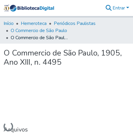
Entrar
Comunidades
&
Início
Hemeroteca
Periódicos Paulistas
Coleções
O Commercio de São Paulo
Tudo na
O Commercio de São Paulo, 1905, Ano XIII, n. 4495
Biblioteca
Digital
O Commercio de São Paulo, 1905,
Estatísticas
Ano XIII, n. 4495
Carregando...
Arquivos