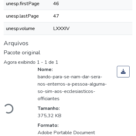
unesp.firstPage
46
unesp.lastPage
47
unesp.volume
LXXXIV
Arquivos
Pacote original
Agora exibindo
1 - 1 de 1
Nome:
bando-para-se-nam-dar-sera-
nos-enterros-a-pessoa-alguma-
so-sim-aos-ecclesiasticos-
gando...
officiantes
Tamanho:
375,32 KB
Formato:
Adobe Portable Document