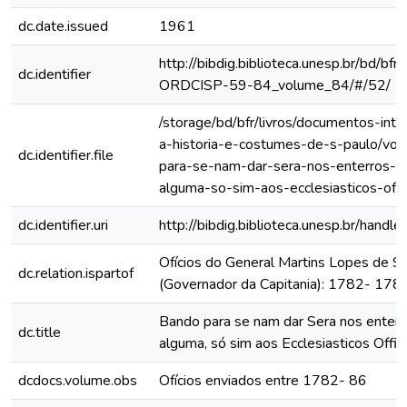
dc.date.issued
1961
http://bibdig.biblioteca.unesp.br/bd/bf
dc.identifier
ORDCISP-59-84_volume_84/#/52/
/storage/bd/bfr/livros/documentos-int
a-historia-e-costumes-de-s-paulo/vo
dc.identifier.file
para-se-nam-dar-sera-nos-enterros-a
alguma-so-sim-aos-ecclesiasticos-offi
dc.identifier.uri
http://bibdig.biblioteca.unesp.br/hand
Ofícios do General Martins Lopes de S
dc.relation.ispartof
(Governador da Capitania): 1782- 178
Bando para se nam dar Sera nos enterr
dc.title
alguma, só sim aos Ecclesiasticos Offic
dcdocs.volume.obs
Ofícios enviados entre 1782- 86