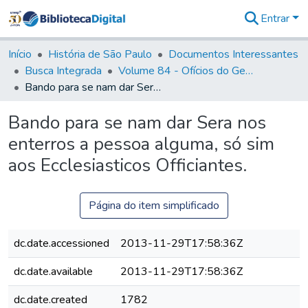
Entrar
Comunidades
&
Início
História de São Paulo
Documentos Interessantes
Coleções
Busca Integrada
Volume 84 - Ofícios do General Martins Lopes de Saldanha (Governador da Capitania): 1782- 1786
Tudo na
Bando para se nam dar Sera nos enterros a pessoa alguma, só sim aos Ecclesiasticos Officiantes.
Biblioteca
Digital
Bando para se nam dar Sera nos
Estatísticas
enterros a pessoa alguma, só sim
aos Ecclesiasticos Officiantes.
Página do item simplificado
dc.date.accessioned
2013-11-29T17:58:36Z
dc.date.available
2013-11-29T17:58:36Z
dc.date.created
1782