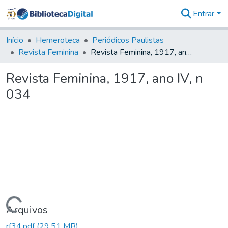
Entrar
Comunidades
&
Início
Hemeroteca
Periódicos Paulistas
Coleções
Revista Feminina
Revista Feminina, 1917, ano IV, n 034
Tudo na
Biblioteca
Revista Feminina, 1917, ano IV, n
Digital
034
Estatísticas
Carregando...
Arquivos
rf34.pdf
(29,51 MB)