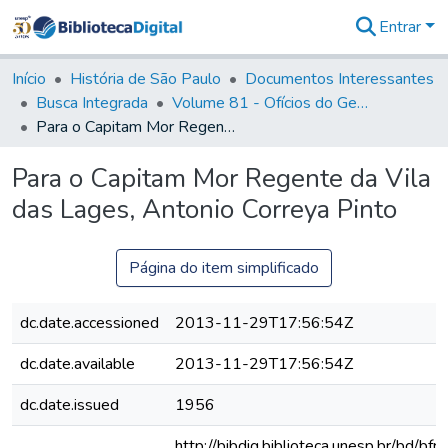
Entrar
Comunidades
&
Início
História de São Paulo
Documentos Interessantes
Coleções
Busca Integrada
Volume 81 - Ofícios do General Martim Lopes de Saldanha (Governador da Capitania)
Tudo na
Para o Capitam Mor Regente da Vila das Lages, Antonio Correya Pinto
Biblioteca
Digital
Para o Capitam Mor Regente da Vila
Estatísticas
das Lages, Antonio Correya Pinto
Página do item simplificado
dc.date.accessioned
2013-11-29T17:56:54Z
dc.date.available
2013-11-29T17:56:54Z
dc.date.issued
1956
http://bibdig.biblioteca.unesp.br/bd/bf