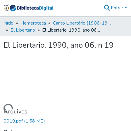
Entrar
Comunidades
&
Início
Hemeroteca
Canto Libertário (1906-1995)
Coleções
El Libertario
El Libertario, 1990, ano 06, n 19
Tudo na
Biblioteca
El Libertario, 1990, ano 06, n 19
Digital
Estatísticas
Carregando...
Arquivos
0019.pdf
(1,58 MB)