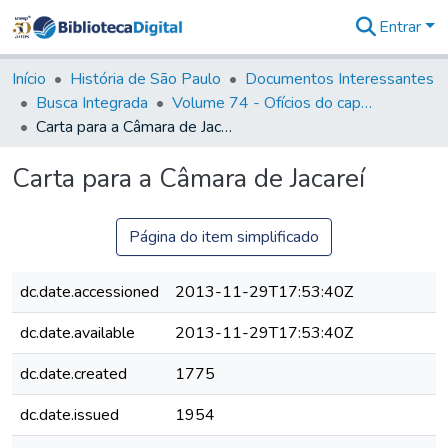
Entrar
Comunidades
&
Início
História de São Paulo
Documentos Interessantes
Coleções
Busca Integrada
Volume 74 - Ofícios do capitão General Martim Lopes Lobo de Saldanha às Câmaras e Comandantes da Capitania (1775)
Tudo na
Carta para a Câmara de Jacareí
Biblioteca
Digital
Carta para a Câmara de Jacareí
Estatísticas
Página do item simplificado
dc.date.accessioned
2013-11-29T17:53:40Z
dc.date.available
2013-11-29T17:53:40Z
dc.date.created
1775
dc.date.issued
1954