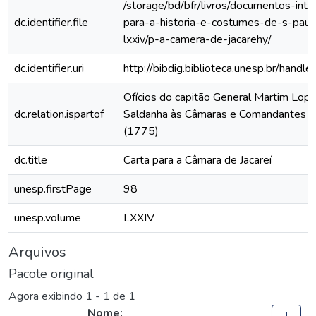
/storage/bd/bfr/livros/documentos-int
dc.identifier.file
para-a-historia-e-costumes-de-s-paul
lxxiv/p-a-camera-de-jacarehy/
dc.identifier.uri
http://bibdig.biblioteca.unesp.br/hand
Ofícios do capitão General Martim Lop
dc.relation.ispartof
Saldanha às Câmaras e Comandantes da
(1775)
dc.title
Carta para a Câmara de Jacareí
unesp.firstPage
98
unesp.volume
LXXIV
Arquivos
Pacote original
Agora exibindo
1 - 1 de 1
Nome: