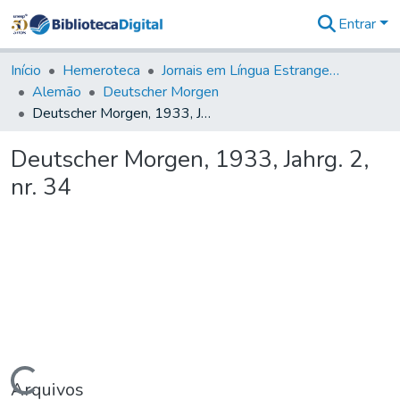
Entrar
Comunidades
&
Início
Hemeroteca
Jornais em Língua Estrangeira
Coleções
Alemão
Deutscher Morgen
Tudo na
Deutscher Morgen, 1933, Jahrg. 2, nr. 34
Biblioteca
Digital
Deutscher Morgen, 1933, Jahrg. 2,
Estatísticas
nr. 34
Arquivos