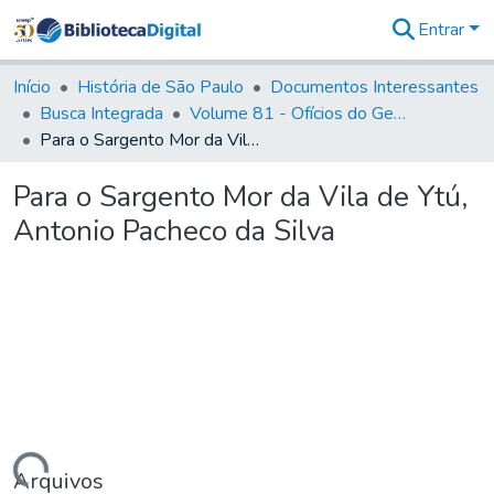
Entrar
Comunidades
&
Início
História de São Paulo
Documentos Interessantes
Coleções
Busca Integrada
Volume 81 - Ofícios do General Martim Lopes de Saldanha (Governador da Capitania)
Tudo na
Para o Sargento Mor da Vila de Ytú, Antonio Pacheco da Silva
Biblioteca
Digital
Para o Sargento Mor da Vila de Ytú,
Estatísticas
Antonio Pacheco da Silva
Arquivos