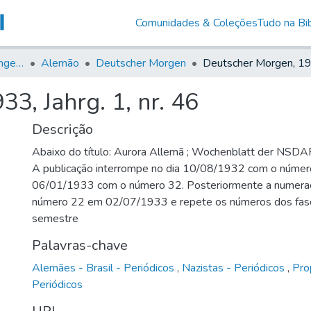
Comunidades & Coleções
Tudo na Bib
Jornais em Língua Estrangeira
Alemão
Deutscher Morgen
3, Jahrg. 1, nr. 46
Descrição
Abaixo do título: Aurora Allemã ; Wochenblatt der NSDAP 
A publicação interrompe no dia 10/08/1932 com o número
06/01/1933 com o número 32. Posteriormente a numeraç
número 22 em 02/07/1933 e repete os números dos fasc
semestre
Palavras-chave
Alemães - Brasil - Periódicos
,
Nazistas - Periódicos
,
Pro
Periódicos