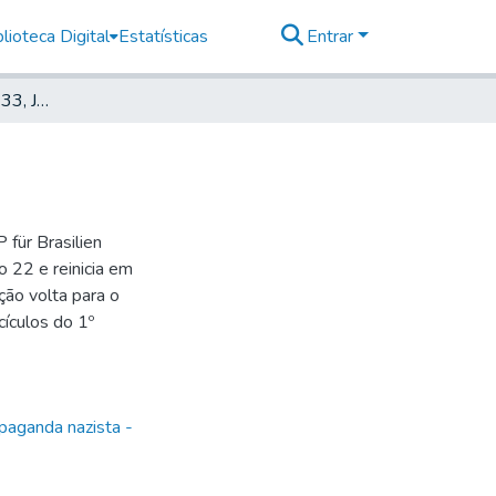
lioteca Digital
Estatísticas
Entrar
Deutscher Morgen, 1933, Jahrg. 1, nr. 46
für Brasilien
 22 e reinicia em
ão volta para o
ículos do 1º
paganda nazista -