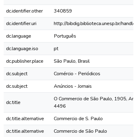
dc.identifier.other
340859
dc.identifier.uri
http://bibdig.biblioteca.unesp.br/hand
dc.language
Português
dc.language.iso
pt
dc.publisher.place
São Paulo, Brasil
dc.subject
Comércio - Periódicos
dc.subject
Anúncios - Jornais
O Commercio de São Paulo, 1905, Ano X
dc.title
4496
dc.title.alternative
Commercio de S. Paulo
dc.title.alternative
Commercio de São Paulo