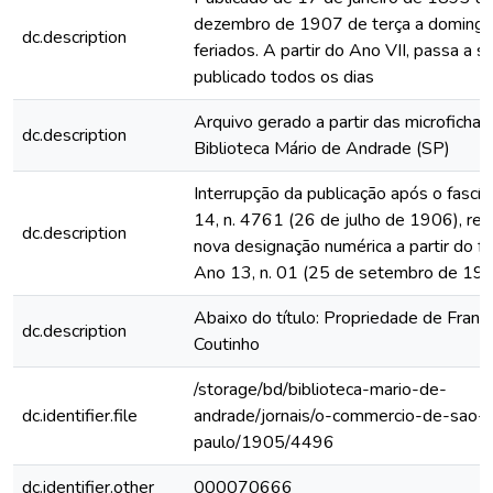
dezembro de 1907 de terça a domingo
dc.description
feriados. A partir do Ano VII, passa a s
publicado todos os dias
Arquivo gerado a partir das microfichas
dc.description
Biblioteca Mário de Andrade (SP)
Interrupção da publicação após o fascí
14, n. 4761 (26 de julho de 1906), rein
dc.description
nova designação numérica a partir do fa
Ano 13, n. 01 (25 de setembro de 19
Abaixo do título: Propriedade de Franc
dc.description
Coutinho
/storage/bd/biblioteca-mario-de-
dc.identifier.file
andrade/jornais/o-commercio-de-sao-
paulo/1905/4496
dc.identifier.other
000070666