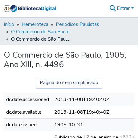
Entrar
Comunidades
&
Início
Hemeroteca
Periódicos Paulistas
Coleções
O Commercio de São Paulo
Tudo na
O Commercio de São Paulo, 1905, Ano XIII, n. 4496
Biblioteca
Digital
O Commercio de São Paulo, 1905,
Estatísticas
Ano XIII, n. 4496
Página do item simplificado
dc.date.accessioned
2013-11-08T19:40:40Z
dc.date.available
2013-11-08T19:40:40Z
dc.date.issued
1905-10-31
Publicado de 17 de janeiro de 1893 a