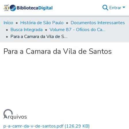
Entrar
Comunidades
&
Início
História de São Paulo
Documentos Interessantes
Coleções
Busca Integrada
Volume 87 - Ofícios do Capitão General Antonio Manoel de Melo Castro e Mendonça (1797- 1801)
Tudo na
Para a Camara da Vila de Santos
Biblioteca
Digital
Para a Camara da Vila de Santos
Estatísticas
Carregando...
Arquivos
p-a-camr-da-v-de-santos.pdf
(126,29 KB)