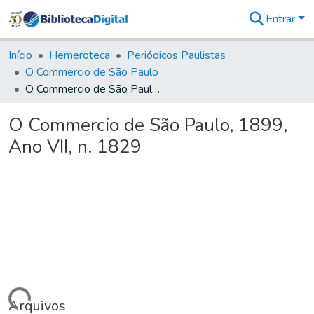
Entrar
Comunidades
&
Início
Hemeroteca
Periódicos Paulistas
Coleções
O Commercio de São Paulo
Tudo na
O Commercio de São Paulo, 1899, Ano VII, n. 1829
Biblioteca
Digital
O Commercio de São Paulo, 1899,
Estatísticas
Ano VII, n. 1829
Arquivos