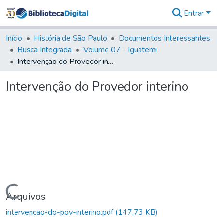
Entrar
Comunidades
&
Início
História de São Paulo
Documentos Interessantes
Coleções
Busca Integrada
Volume 07 - Iguatemi
Tudo na
Intervenção do Provedor interino
Biblioteca
Digital
Intervenção do Provedor interino
Estatísticas
Carregando...
Arquivos
intervencao-do-pov-interino.pdf
(147,73 KB)