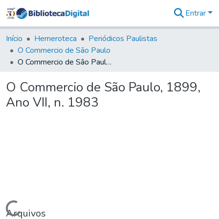
Entrar
Comunidades
&
Início
Hemeroteca
Periódicos Paulistas
Coleções
O Commercio de São Paulo
Tudo na
O Commercio de São Paulo, 1899, Ano VII, n. 1983
Biblioteca
Digital
O Commercio de São Paulo, 1899,
Estatísticas
Ano VII, n. 1983
Carregando...
Arquivos