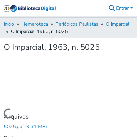
Entrar
Comunidades
&
Início
Hemeroteca
Periódicos Paulistas
O Imparcial
Coleções
O Imparcial, 1963, n. 5025
Tudo na
Biblioteca
O Imparcial, 1963, n. 5025
Digital
Estatísticas
Carregando...
Arquivos
5025.pdf
(9,31 MB)