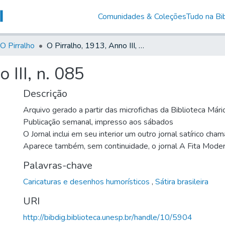
Comunidades & Coleções
Tudo na Bib
O Pirralho
O Pirralho, 1913, Anno III, n. 085
 III, n. 085
Descrição
Arquivo gerado a partir das microfichas da Biblioteca Már
Publicação semanal, impresso aos sábados
O Jornal inclui em seu interior um outro jornal satírico cha
Aparece também, sem continuidade, o jornal A Fita Mode
Palavras-chave
Caricaturas e desenhos humorísticos
,
Sátira brasileira
URI
http://bibdig.biblioteca.unesp.br/handle/10/5904