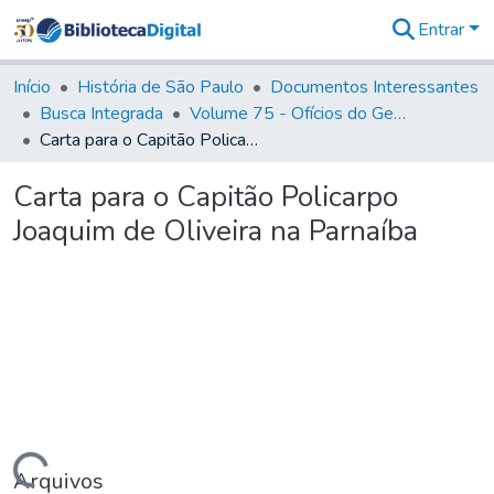
Entrar
Comunidades
&
Início
História de São Paulo
Documentos Interessantes
Coleções
Busca Integrada
Volume 75 - Ofícios do General Martim Lopes Lobo de Saldanha (Governador da Capitania): 1776-1777
Tudo na
Carta para o Capitão Policarpo Joaquim de Oliveira na Parnaíba
Biblioteca
Digital
Carta para o Capitão Policarpo
Estatísticas
Joaquim de Oliveira na Parnaíba
Arquivos