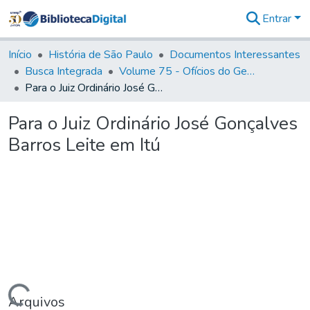
Entrar
Comunidades
&
Início
História de São Paulo
Documentos Interessantes
Coleções
Busca Integrada
Volume 75 - Ofícios do General Martim Lopes Lobo de Saldanha (Governador da Capitania): 1776-1777
Tudo na
Para o Juiz Ordinário José Gonçalves Barros Leite em Itú
Biblioteca
Digital
Para o Juiz Ordinário José Gonçalves
Estatísticas
Barros Leite em Itú
Arquivos