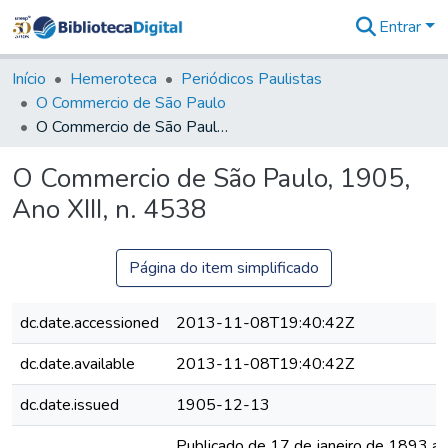
Entrar
Comunidades
&
Início
Hemeroteca
Periódicos Paulistas
Coleções
O Commercio de São Paulo
Tudo na
O Commercio de São Paulo, 1905, Ano XIII, n. 4538
Biblioteca
Digital
O Commercio de São Paulo, 1905,
Estatísticas
Ano XIII, n. 4538
Página do item simplificado
dc.date.accessioned
2013-11-08T19:40:42Z
dc.date.available
2013-11-08T19:40:42Z
dc.date.issued
1905-12-13
Publicado de 17 de janeiro de 1893 a