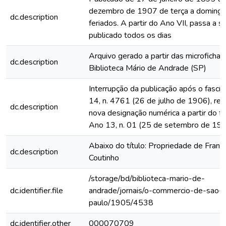
dezembro de 1907 de terça a domingo
dc.description
feriados. A partir do Ano VII, passa a s
publicado todos os dias
Arquivo gerado a partir das microfichas
dc.description
Biblioteca Mário de Andrade (SP)
Interrupção da publicação após o fascí
14, n. 4761 (26 de julho de 1906), rein
dc.description
nova designação numérica a partir do fa
Ano 13, n. 01 (25 de setembro de 19
Abaixo do título: Propriedade de Franc
dc.description
Coutinho
/storage/bd/biblioteca-mario-de-
dc.identifier.file
andrade/jornais/o-commercio-de-sao-
paulo/1905/4538
dc.identifier.other
000070709