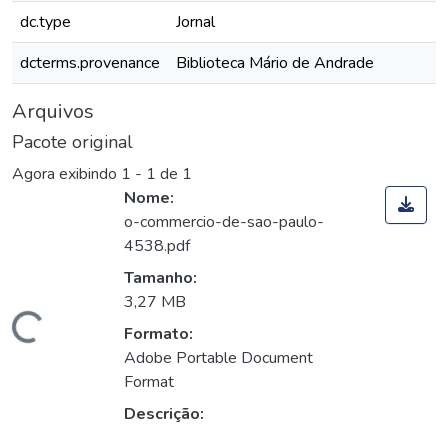
dc.type
Jornal
dcterms.provenance
Biblioteca Mário de Andrade
Arquivos
Pacote original
Agora exibindo
1 - 1 de 1
Nome:
o-commercio-de-sao-paulo-
4538.pdf
Tamanho:
3,27 MB
Carregando...
Formato:
Adobe Portable Document
Format
Descrição: