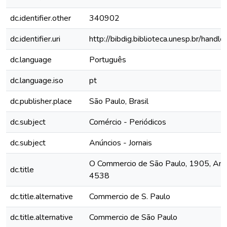
dc.identifier.other
340902
dc.identifier.uri
http://bibdig.biblioteca.unesp.br/hand
dc.language
Português
dc.language.iso
pt
dc.publisher.place
São Paulo, Brasil
dc.subject
Comércio - Periódicos
dc.subject
Anúncios - Jornais
O Commercio de São Paulo, 1905, Ano X
dc.title
4538
dc.title.alternative
Commercio de S. Paulo
dc.title.alternative
Commercio de São Paulo