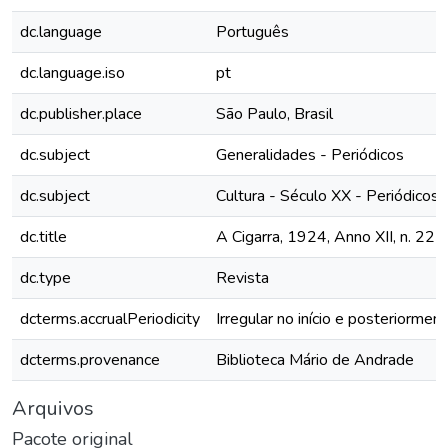
dc.language
Português
dc.language.iso
pt
dc.publisher.place
São Paulo, Brasil
dc.subject
Generalidades - Periódicos
dc.subject
Cultura - Século XX - Periódicos
dc.title
A Cigarra, 1924, Anno XII, n. 227
dc.type
Revista
dcterms.accrualPeriodicity
Irregular no início e posteriormen
dcterms.provenance
Biblioteca Mário de Andrade
Arquivos
Pacote original