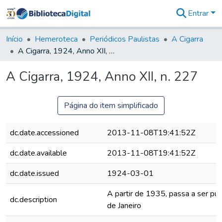
Entrar
Comunidades
&
Início
Hemeroteca
Periódicos Paulistas
A Cigarra
Coleções
A Cigarra, 1924, Anno XII, n. 227
Tudo na
Biblioteca
A Cigarra, 1924, Anno XII, n. 227
Digital
Estatísticas
Página do item simplificado
dc.date.accessioned
2013-11-08T19:41:52Z
dc.date.available
2013-11-08T19:41:52Z
dc.date.issued
1924-03-01
A partir de 1935, passa a ser pub
dc.description
de Janeiro