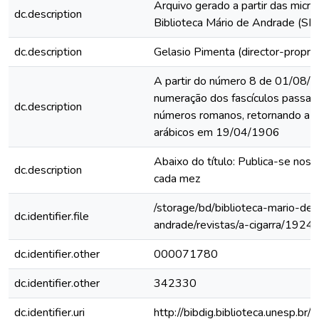
Arquivo gerado a partir das micro
dc.description
Biblioteca Mário de Andrade (SP
dc.description
Gelasio Pimenta (director-proprie
A partir do número 8 de 01/08/1
numeração dos fascículos passa 
dc.description
números romanos, retornando a 
arábicos em 19/04/1906
Abaixo do título: Publica-se nos 
dc.description
cada mez
/storage/bd/biblioteca-mario-de-
dc.identifier.file
andrade/revistas/a-cigarra/1924
dc.identifier.other
000071780
dc.identifier.other
342330
dc.identifier.uri
http://bibdig.biblioteca.unesp.br