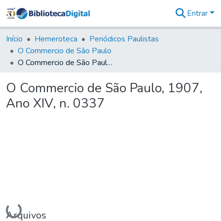
Entrar
Comunidades
&
Início
Hemeroteca
Periódicos Paulistas
Coleções
O Commercio de São Paulo
Tudo na
O Commercio de São Paulo, 1907, Ano XIV, n. 0337
Biblioteca
Digital
O Commercio de São Paulo, 1907,
Estatísticas
Ano XIV, n. 0337
Carregando...
Arquivos