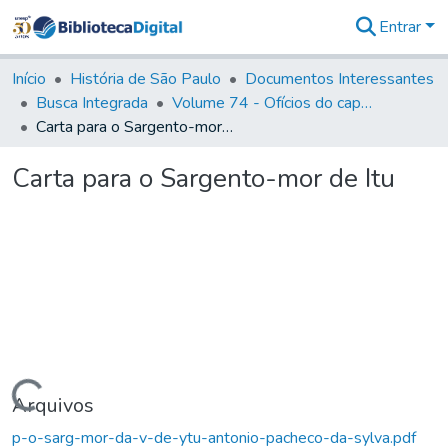
Entrar
Comunidades
&
Início
História de São Paulo
Documentos Interessantes
Coleções
Busca Integrada
Volume 74 - Ofícios do capitão General Martim Lopes Lobo de Saldanha às Câmaras e Comandantes da Capitania (1775)
Tudo na
Carta para o Sargento-mor de Itu
Biblioteca
Digital
Carta para o Sargento-mor de Itu
Estatísticas
Carregando...
Arquivos
p-o-sarg-mor-da-v-de-ytu-antonio-pacheco-da-sylva.pdf