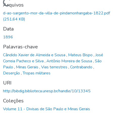
Carregando...
Arquivos
d-ao-sargento-mor-da-villa-de-pindamonhangaba-1822.pdf
(251,64 KB)
Data
1896
Palavras-chave
Cândido Xavier de Almeida e Sousa
,
Mateus Bispo
,
José
Correia Pacheco e Silva
,
Antônio Moreira de Sousa
,
São
Paulo
,
Minas Gerais
,
Vias terrestres
,
Contrabando
,
Deserção
,
Tropas militares
URI
http://bibdig.biblioteca.unesp.br/handle/10/13345
Coleções
Volume 11 - Divisas de São Paulo e Minas Gerais