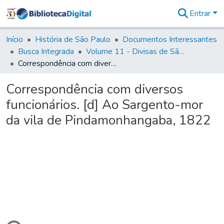
Entrar
Comunidades
&
Início
História de São Paulo
Documentos Interessantes
Coleções
Busca Integrada
Volume 11 - Divisas de São Paulo e Minas Gerais
Tudo na
Correspondência com diversos funcionários. [d] Ao Sargento-mor da vila de Pindamonhangaba, 1822
Biblioteca
Digital
Correspondência com diversos
Estatísticas
funcionários. [d] Ao Sargento-mor
da vila de Pindamonhangaba, 1822