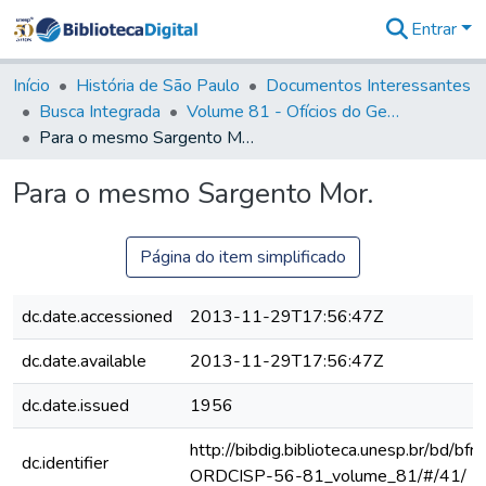
Entrar
Comunidades
&
Início
História de São Paulo
Documentos Interessantes
Coleções
Busca Integrada
Volume 81 - Ofícios do General Martim Lopes de Saldanha (Governador da Capitania)
Tudo na
Para o mesmo Sargento Mor.
Biblioteca
Digital
Para o mesmo Sargento Mor.
Estatísticas
Página do item simplificado
dc.date.accessioned
2013-11-29T17:56:47Z
dc.date.available
2013-11-29T17:56:47Z
dc.date.issued
1956
http://bibdig.biblioteca.unesp.br/bd/bf
dc.identifier
ORDCISP-56-81_volume_81/#/41/