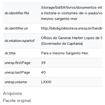
/storage/bd/bfr/livros/documentos-int
dc.identifier.file
a-historia-e-costumes-de-s-paulo/vol-
mesmo-sargento-mor
dc.identifier.uri
http://bibdig.biblioteca.unesp.br/hand
Ofícios do General Martim Lopes de Sa
dc.relation.ispartof
(Governador da Capitania)
dc.title
Para o mesmo Sargento Mor.
unesp.firstPage
39
unesp.lastPage
40
unesp.volume
LXXXI
Arquivos
Pacote original