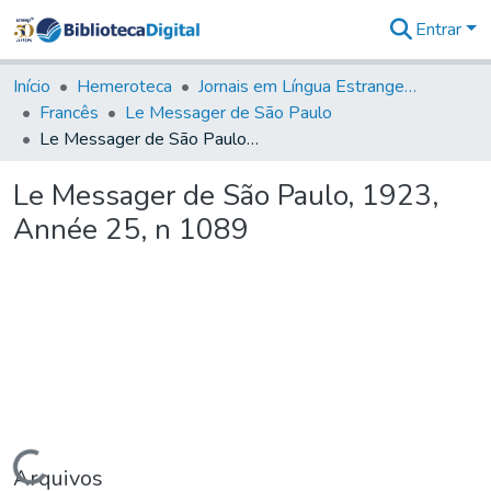
Entrar
Comunidades
&
Início
Hemeroteca
Jornais em Língua Estrangeira
Coleções
Francês
Le Messager de São Paulo
Tudo na
Le Messager de São Paulo, 1923, Année 25, n 1089
Biblioteca
Digital
Le Messager de São Paulo, 1923,
Estatísticas
Année 25, n 1089
Carregando...
Arquivos