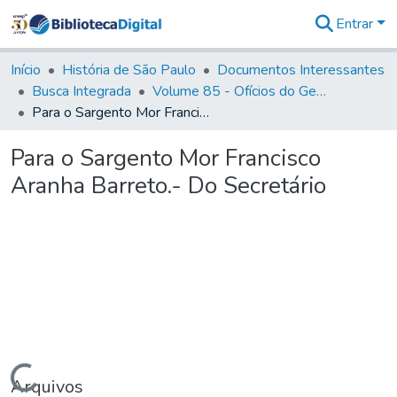
Entrar
Comunidades
&
Início
História de São Paulo
Documentos Interessantes
Coleções
Busca Integrada
Volume 85 - Ofícios do General Francisco da Cunha Menezes (Governador da Capitania): 1782- 1786
Tudo na
Para o Sargento Mor Francisco Aranha Barreto.- Do Secretário
Biblioteca
Digital
Para o Sargento Mor Francisco
Estatísticas
Aranha Barreto.- Do Secretário
Carregando...
Arquivos