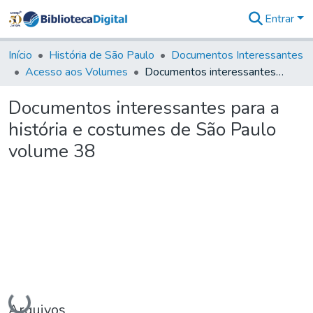
Entrar
Comunidades
&
Início
História de São Paulo
Documentos Interessantes
Coleções
Acesso aos Volumes
Documentos interessantes para a história e costumes de São Paulo volume 38
Tudo na
Biblioteca
Documentos interessantes para a
Digital
história e costumes de São Paulo
Estatísticas
volume 38
Carregando...
Arquivos