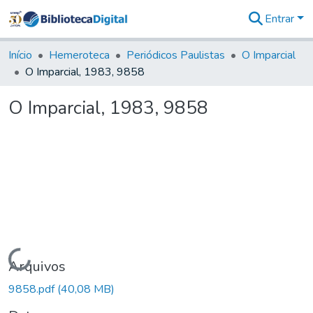
Entrar
Comunidades
&
Início
Hemeroteca
Periódicos Paulistas
O Imparcial
Coleções
O Imparcial, 1983, 9858
Tudo na
Biblioteca
O Imparcial, 1983, 9858
Digital
Estatísticas
Carregando...
Arquivos
9858.pdf
(40,08 MB)