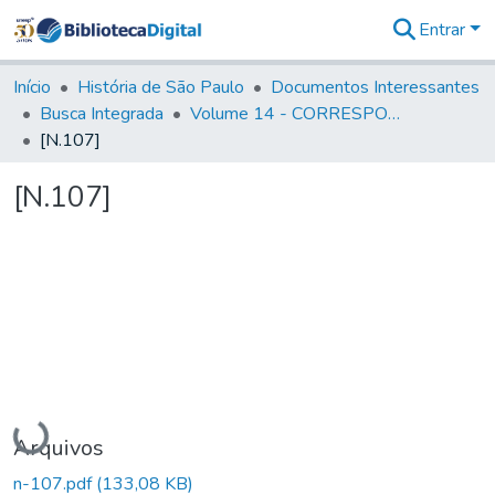
Entrar
Comunidades
&
Início
História de São Paulo
Documentos Interessantes
Coleções
Busca Integrada
Volume 14 - CORRESPONDENCIAS DIVERSAS
Tudo na
[N.107]
Biblioteca
Digital
[N.107]
Estatísticas
Carregando...
Arquivos
n-107.pdf
(133,08 KB)