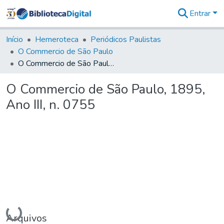
Entrar
Comunidades
&
Início
Hemeroteca
Periódicos Paulistas
Coleções
O Commercio de São Paulo
Tudo na
O Commercio de São Paulo, 1895, Ano III, n. 0755
Biblioteca
Digital
O Commercio de São Paulo, 1895,
Estatísticas
Ano III, n. 0755
Carregando...
Arquivos