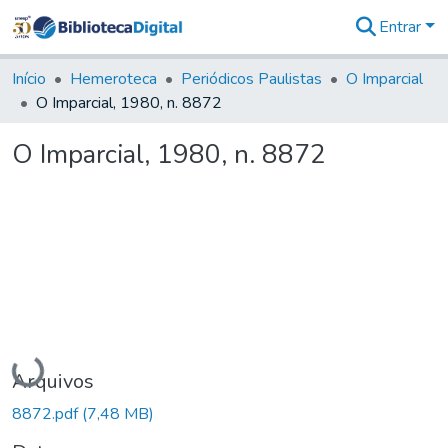
Entrar
Comunidades
&
Início
Hemeroteca
Periódicos Paulistas
O Imparcial
Coleções
O Imparcial, 1980, n. 8872
Tudo na
Biblioteca
O Imparcial, 1980, n. 8872
Digital
Estatísticas
Carregando...
Arquivos
8872.pdf
(7,48 MB)