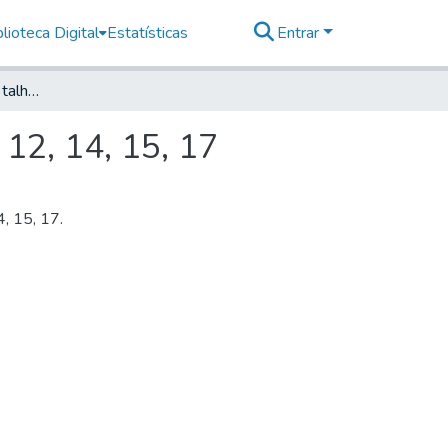
lioteca Digital
Estatísticas
Entrar
Mapa de situação dos talhões de café, números 10, 12, 14, 15, 17
12, 14, 15, 17
, 15, 17.