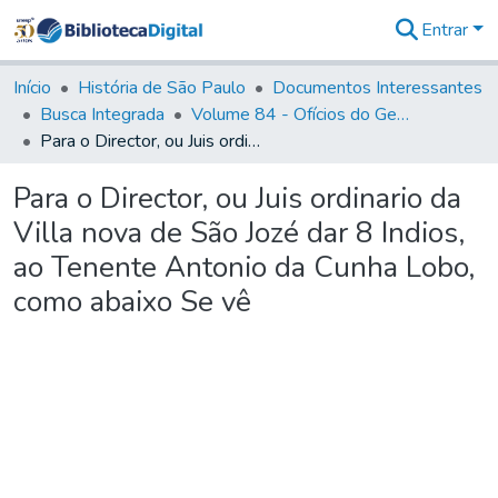
Entrar
Comunidades
&
Início
História de São Paulo
Documentos Interessantes
Coleções
Busca Integrada
Volume 84 - Ofícios do General Martins Lopes de Saldanha (Governador da Capitania): 1782- 1786
Tudo na
Para o Director, ou Juis ordinario da Villa nova de São Jozé dar 8 Indios, ao Tenente Antonio da Cunha Lobo, como abaixo Se vê
Biblioteca
Digital
Para o Director, ou Juis ordinario da
Estatísticas
Villa nova de São Jozé dar 8 Indios,
ao Tenente Antonio da Cunha Lobo,
como abaixo Se vê