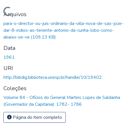
Carregando...
Arquivos
para-o-director-ou-juis-ordinario-da-villa-nova-de-sao-joze-
dar-8-indios-ao-tenente-antonio-da-cunha-lobo-como-
abaixo-se-ve
(109,13 KB)
Data
1961
URI
http://bibdig.biblioteca.unesp.br/handle/10/19402
Coleções
Volume 84 - Ofícios do General Martins Lopes de Saldanha
(Governador da Capitania): 1782- 1786
Página do item completo