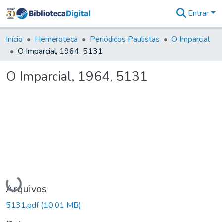
Entrar
Comunidades
&
Início
Hemeroteca
Periódicos Paulistas
O Imparcial
Coleções
O Imparcial, 1964, 5131
Tudo na
Biblioteca
O Imparcial, 1964, 5131
Digital
Estatísticas
Carregando...
Arquivos
5131.pdf
(10,01 MB)