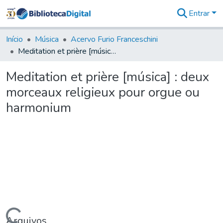
Entrar
Comunidades
&
Início
Música
Acervo Furio Franceschini
Coleções
Meditation et prière [música] : deux morceaux religieux pour orgue ou harmonium
Tudo na
Biblioteca
Meditation et prière [música] : deux
Digital
morceaux religieux pour orgue ou
Estatísticas
harmonium
Arquivos