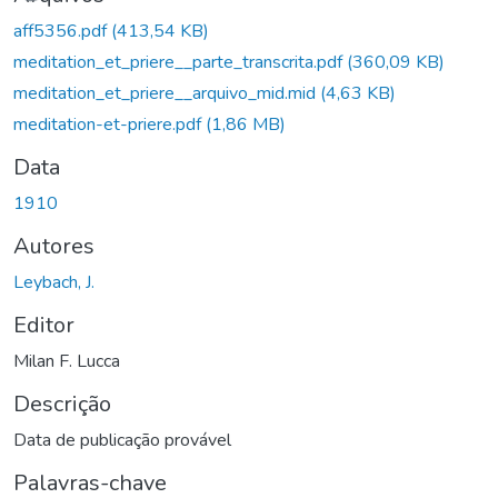
egando...
aff5356.pdf
(413,54 KB)
meditation_et_priere__parte_transcrita.pdf
(360,09 KB)
meditation_et_priere__arquivo_mid.mid
(4,63 KB)
meditation-et-priere.pdf
(1,86 MB)
Data
1910
Autores
Leybach, J.
Editor
Milan F. Lucca
Descrição
Data de publicação provável
Palavras-chave