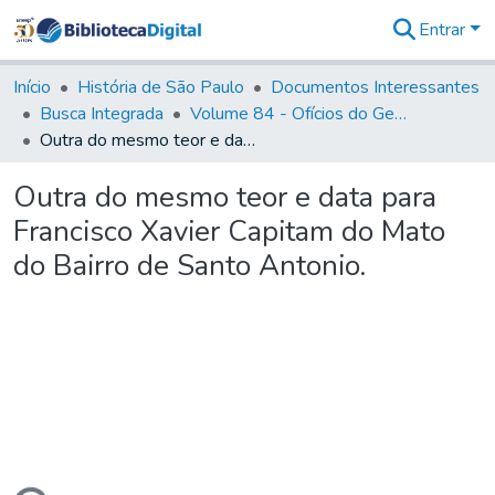
Entrar
Comunidades
&
Início
História de São Paulo
Documentos Interessantes
Coleções
Busca Integrada
Volume 84 - Ofícios do General Martins Lopes de Saldanha (Governador da Capitania): 1782- 1786
Tudo na
Outra do mesmo teor e data para Francisco Xavier Capitam do Mato do Bairro de Santo Antonio.
Biblioteca
Digital
Outra do mesmo teor e data para
Estatísticas
Francisco Xavier Capitam do Mato
do Bairro de Santo Antonio.