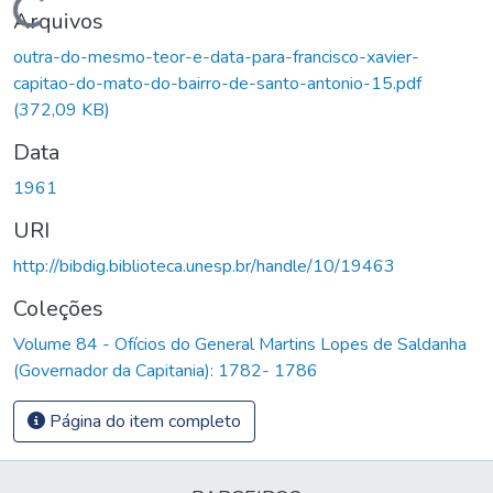
Carregando...
Arquivos
outra-do-mesmo-teor-e-data-para-francisco-xavier-
capitao-do-mato-do-bairro-de-santo-antonio-15.pdf
(372,09 KB)
Data
1961
URI
http://bibdig.biblioteca.unesp.br/handle/10/19463
Coleções
Volume 84 - Ofícios do General Martins Lopes de Saldanha
(Governador da Capitania): 1782- 1786
Página do item completo