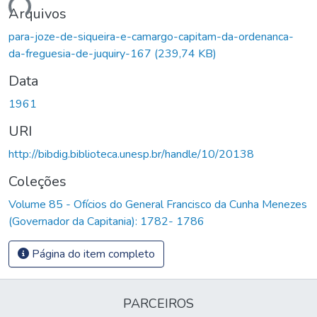
gando...
Arquivos
para-joze-de-siqueira-e-camargo-capitam-da-ordenanca-
da-freguesia-de-juquiry-167
(239,74 KB)
Data
1961
URI
http://bibdig.biblioteca.unesp.br/handle/10/20138
Coleções
Volume 85 - Ofícios do General Francisco da Cunha Menezes
(Governador da Capitania): 1782- 1786
Página do item completo
PARCEIROS