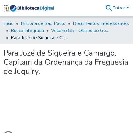
Entrar
Comunidades
&
Início
História de São Paulo
Documentos Interessantes
Coleções
Busca Integrada
Volume 85 - Ofícios do General Francisco da Cunha Menezes (Governador da Capitania): 1782- 1786
Tudo na
Para Jozé de Siqueira e Camargo, Capitam da Ordenança da Freguesia de Juquiry.
Biblioteca
Digital
Para Jozé de Siqueira e Camargo,
Estatísticas
Capitam da Ordenança da Freguesia
de Juquiry.