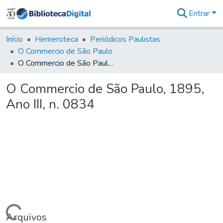
Entrar
Comunidades
&
Início
Hemeroteca
Periódicos Paulistas
Coleções
O Commercio de São Paulo
Tudo na
O Commercio de São Paulo, 1895, Ano III, n. 0834
Biblioteca
Digital
O Commercio de São Paulo, 1895,
Estatísticas
Ano III, n. 0834
Arquivos