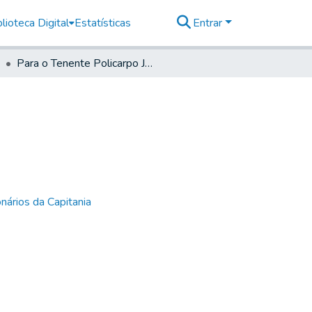
lioteca Digital
Estatísticas
Entrar
Para o Tenente Policarpo Joaquim de Oliveira
nários da Capitania