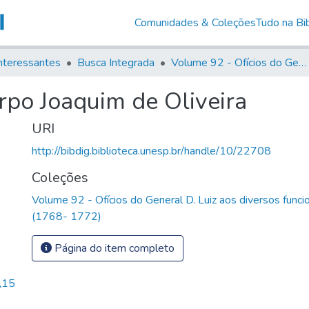
Comunidades & Coleções
Tudo na Bib
nteressantes
Busca Integrada
Volume 92 - Ofícios do General D. Luiz aos diversos funcionários da Capitania (1768- 1772)
rpo Joaquim de Oliveira
URI
http://bibdig.biblioteca.unesp.br/handle/10/22708
Coleções
Volume 92 - Ofícios do General D. Luiz aos diversos funcio
(1768- 1772)
Página do item completo
,15