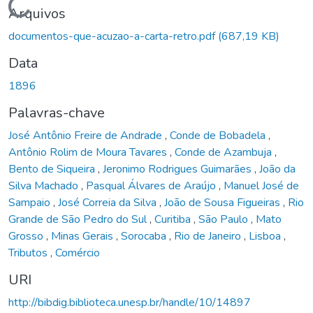
Carregando...
Arquivos
documentos-que-acuzao-a-carta-retro.pdf
(687,19 KB)
Data
1896
Palavras-chave
José Antônio Freire de Andrade
,
Conde de Bobadela
,
Antônio Rolim de Moura Tavares
,
Conde de Azambuja
,
Bento de Siqueira
,
Jeronimo Rodrigues Guimarães
,
João da
Silva Machado
,
Pasqual Álvares de Araújo
,
Manuel José de
Sampaio
,
José Correia da Silva
,
João de Sousa Figueiras
,
Rio
Grande de São Pedro do Sul
,
Curitiba
,
São Paulo
,
Mato
Grosso
,
Minas Gerais
,
Sorocaba
,
Rio de Janeiro
,
Lisboa
,
Tributos
,
Comércio
URI
http://bibdig.biblioteca.unesp.br/handle/10/14897