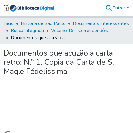
Entrar
Comunidades
&
Início
História de São Paulo
Documentos Interessantes
Coleções
Busca Integrada
Volume 19 - Correspondência do Capital General D. Luiz Antonio de Souza (1767- 70)
Tudo na
Documentos que acuzão a carta retro: N.º 1. Copia da Carta de S. Mag.e Fédelissima
Biblioteca
Digital
Documentos que acuzão a carta
Estatísticas
retro: N.º 1. Copia da Carta de S.
Mag.e Fédelissima